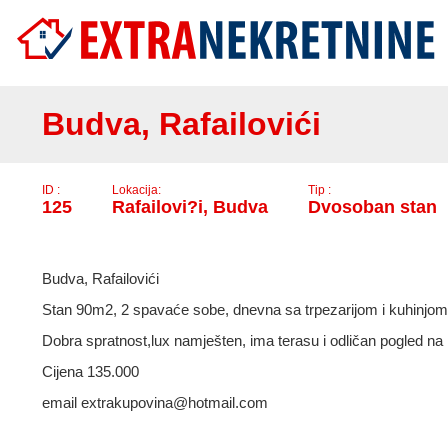
..
Budva, Rafailovići
ID :
Lokacija:
Tip :
125
Rafailovi?i, Budva
Dvosoban stan
Budva, Rafailovići
Stan 90m2, 2 spavaće sobe, dnevna sa trpezarijom i kuhinjom,
Dobra spratnost,lux namješten, ima terasu i odličan pogled na
Cijena 135.000
email extrakupovina@hotmail.com