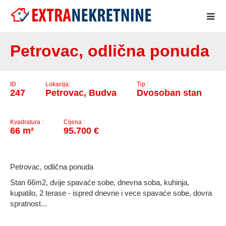
..
Petrovac, odlična ponuda
ID :
Lokacija:
Tip :
247
Petrovac, Budva
Dvosoban stan
Kvadratura :
Cijena :
66 m²
95.700 €
Petrovac, odlična ponuda
Stan 66m2, dvije spavaće sobe, dnevna soba, kuhinja,
kupatilo, 2 terase - ispred dnevne i vece spavaće sobe, dovra
spratnost...